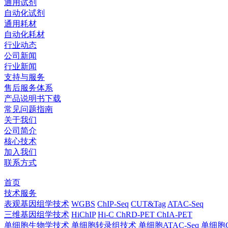
通用试剂
自动化试剂
通用耗材
自动化耗材
行业动态
公司新闻
行业新闻
支持与服务
售后服务体系
产品说明书下载
常见问题指南
关于我们
公司简介
核心技术
加入我们
联系方式
首页
技术服务
表观基因组学技术
WGBS
ChIP-Seq
CUT&Tag
ATAC-Seq
三维基因组学技术
HiChIP
Hi-C
ChRD-PET
ChIA-PET
单细胞生物学技术
单细胞转录组技术
单细胞ATAC-Seq
单细胞C