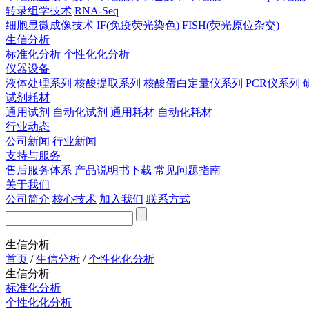
转录组学技术
RNA-Seq
细胞显微成像技术
IF(免疫荧光染色)
FISH(荧光原位杂交)
生信分析
标准化分析
个性化化分析
仪器设备
液体处理系列
核酸提取系列
核酸蛋白定量仪系列
PCR仪系列
试剂耗材
通用试剂
自动化试剂
通用耗材
自动化耗材
行业动态
公司新闻
行业新闻
支持与服务
售后服务体系
产品说明书下载
常见问题指南
关于我们
公司简介
核心技术
加入我们
联系方式
生信分析
首页
/
生信分析
/
个性化化分析
生信分析
标准化分析
个性化化分析