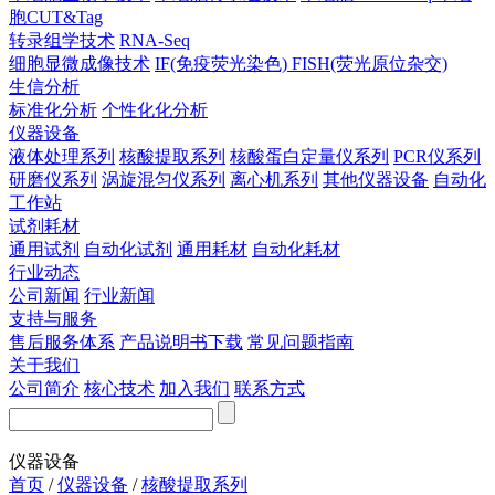
胞CUT&Tag
转录组学技术
RNA-Seq
细胞显微成像技术
IF(免疫荧光染色)
FISH(荧光原位杂交)
生信分析
标准化分析
个性化化分析
仪器设备
液体处理系列
核酸提取系列
核酸蛋白定量仪系列
PCR仪系列
研磨仪系列
涡旋混匀仪系列
离心机系列
其他仪器设备
自动化
工作站
试剂耗材
通用试剂
自动化试剂
通用耗材
自动化耗材
行业动态
公司新闻
行业新闻
支持与服务
售后服务体系
产品说明书下载
常见问题指南
关于我们
公司简介
核心技术
加入我们
联系方式
仪器设备
首页
/
仪器设备
/
核酸提取系列