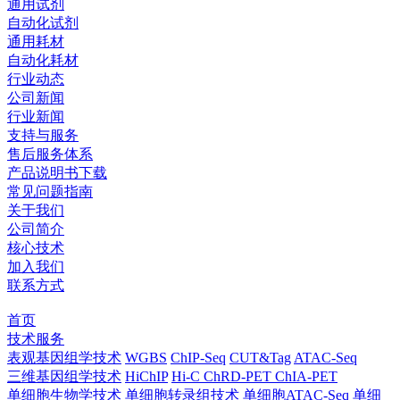
通用试剂
自动化试剂
通用耗材
自动化耗材
行业动态
公司新闻
行业新闻
支持与服务
售后服务体系
产品说明书下载
常见问题指南
关于我们
公司简介
核心技术
加入我们
联系方式
首页
技术服务
表观基因组学技术
WGBS
ChIP-Seq
CUT&Tag
ATAC-Seq
三维基因组学技术
HiChIP
Hi-C
ChRD-PET
ChIA-PET
单细胞生物学技术
单细胞转录组技术
单细胞ATAC-Seq
单细