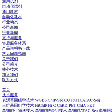
通用试剂
自动化试剂
通用耗材
自动化耗材
行业动态
公司新闻
行业新闻
支持与服务
售后服务体系
产品说明书下载
常见问题指南
关于我们
公司简介
核心技术
加入我们
联系方式
首页
技术服务
表观基因组学技术
WGBS
ChIP-Seq
CUT&Tag
ATAC-Seq
三维基因组学技术
HiChIP
Hi-C
ChRD-PET
ChIA-PET
单细胞生物学技术
单细胞转录组技术
单细胞ATAC-Seq
单细胞C