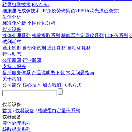
转录组学技术
RNA-Seq
细胞显微成像技术
IF(免疫荧光染色)
FISH(荧光原位杂交)
生信分析
标准化分析
个性化化分析
仪器设备
液体处理系列
核酸提取系列
核酸蛋白定量仪系列
PCR仪系列
试剂耗材
通用试剂
自动化试剂
通用耗材
自动化耗材
行业动态
公司新闻
行业新闻
支持与服务
售后服务体系
产品说明书下载
常见问题指南
关于我们
公司简介
核心技术
加入我们
联系方式
仪器设备
首页
/
仪器设备
/
核酸蛋白定量仪系列
仪器设备
液体处理系列
核酸提取系列