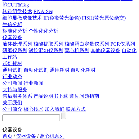
胞CUT&Tag
转录组学技术
RNA-Seq
细胞显微成像技术
IF(免疫荧光染色)
FISH(荧光原位杂交)
生信分析
标准化分析
个性化化分析
仪器设备
液体处理系列
核酸提取系列
核酸蛋白定量仪系列
PCR仪系列
研磨仪系列
涡旋混匀仪系列
离心机系列
其他仪器设备
自动化
工作站
试剂耗材
通用试剂
自动化试剂
通用耗材
自动化耗材
行业动态
公司新闻
行业新闻
支持与服务
售后服务体系
产品说明书下载
常见问题指南
关于我们
公司简介
核心技术
加入我们
联系方式
仪器设备
首页
/
仪器设备
/
离心机系列