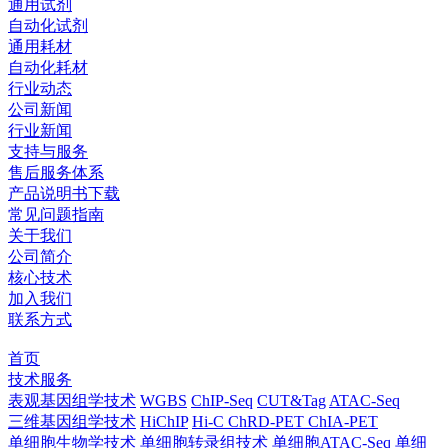
通用试剂
自动化试剂
通用耗材
自动化耗材
行业动态
公司新闻
行业新闻
支持与服务
售后服务体系
产品说明书下载
常见问题指南
关于我们
公司简介
核心技术
加入我们
联系方式
首页
技术服务
表观基因组学技术
WGBS
ChIP-Seq
CUT&Tag
ATAC-Seq
三维基因组学技术
HiChIP
Hi-C
ChRD-PET
ChIA-PET
单细胞生物学技术
单细胞转录组技术
单细胞ATAC-Seq
单细