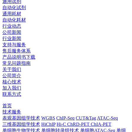
通用试剂
自动化试剂
通用耗材
自动化耗材
行业动态
公司新闻
行业新闻
支持与服务
售后服务体系
产品说明书下载
常见问题指南
关于我们
公司简介
核心技术
加入我们
联系方式
首页
技术服务
表观基因组学技术
WGBS
ChIP-Seq
CUT&Tag
ATAC-Seq
三维基因组学技术
HiChIP
Hi-C
ChRD-PET
ChIA-PET
单细胞生物学技术
单细胞转录组技术
单细胞ATAC-Seq
单细