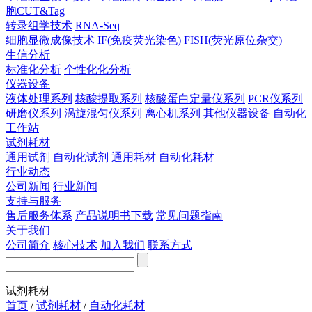
胞CUT&Tag
转录组学技术
RNA-Seq
细胞显微成像技术
IF(免疫荧光染色)
FISH(荧光原位杂交)
生信分析
标准化分析
个性化化分析
仪器设备
液体处理系列
核酸提取系列
核酸蛋白定量仪系列
PCR仪系列
研磨仪系列
涡旋混匀仪系列
离心机系列
其他仪器设备
自动化
工作站
试剂耗材
通用试剂
自动化试剂
通用耗材
自动化耗材
行业动态
公司新闻
行业新闻
支持与服务
售后服务体系
产品说明书下载
常见问题指南
关于我们
公司简介
核心技术
加入我们
联系方式
试剂耗材
首页
/
试剂耗材
/
自动化耗材