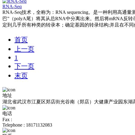
RNA-Seq
RNA-Seq技术，全称为：RNA sequencing。是一种
巴”（polyA尾）将其从总RNA中分离出来。然后将mRNA反
定到几乎所有种类的转录本；确定基因的转录结构;并且在不同
首页
上一页
1
下一页
末页
地址
湖北省武汉市江夏区郑店街光谷南（郑店）大健康产业园东湖高
电话
Fax :
Telephone : 18171132083