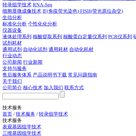
转录组学技术
RNA-Seq
细胞显微成像技术
IF(免疫荧光染色)
FISH(荧光原位杂交)
生信分析
标准化分析
个性化化分析
仪器设备
液体处理系列
核酸提取系列
核酸蛋白定量仪系列
PCR仪系列
试剂耗材
通用试剂
自动化试剂
通用耗材
自动化耗材
行业动态
公司新闻
行业新闻
支持与服务
售后服务体系
产品说明书下载
常见问题指南
关于我们
公司简介
核心技术
加入我们
联系方式
技术服务
首页
/
技术服务
/
转录组学技术
技术服务
表观基因组学技术
三维基因组学技术