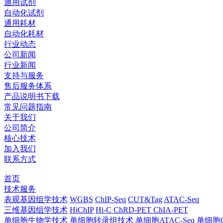
通用试剂
自动化试剂
通用耗材
自动化耗材
行业动态
公司新闻
行业新闻
支持与服务
售后服务体系
产品说明书下载
常见问题指南
关于我们
公司简介
核心技术
加入我们
联系方式
首页
技术服务
表观基因组学技术
WGBS
ChIP-Seq
CUT&Tag
ATAC-Seq
三维基因组学技术
HiChIP
Hi-C
ChRD-PET
ChIA-PET
单细胞生物学技术
单细胞转录组技术
单细胞ATAC-Seq
单细胞C