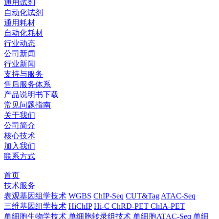
通用试剂
自动化试剂
通用耗材
自动化耗材
行业动态
公司新闻
行业新闻
支持与服务
售后服务体系
产品说明书下载
常见问题指南
关于我们
公司简介
核心技术
加入我们
联系方式
首页
技术服务
表观基因组学技术
WGBS
ChIP-Seq
CUT&Tag
ATAC-Seq
三维基因组学技术
HiChIP
Hi-C
ChRD-PET
ChIA-PET
单细胞生物学技术
单细胞转录组技术
单细胞ATAC-Seq
单细