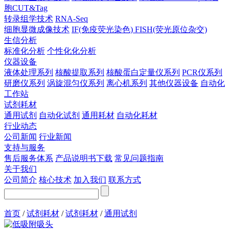
胞CUT&Tag
转录组学技术
RNA-Seq
细胞显微成像技术
IF(免疫荧光染色)
FISH(荧光原位杂交)
生信分析
标准化分析
个性化化分析
仪器设备
液体处理系列
核酸提取系列
核酸蛋白定量仪系列
PCR仪系列
研磨仪系列
涡旋混匀仪系列
离心机系列
其他仪器设备
自动化
工作站
试剂耗材
通用试剂
自动化试剂
通用耗材
自动化耗材
行业动态
公司新闻
行业新闻
支持与服务
售后服务体系
产品说明书下载
常见问题指南
关于我们
公司简介
核心技术
加入我们
联系方式
首页
/
试剂耗材
/
试剂耗材
/
通用试剂