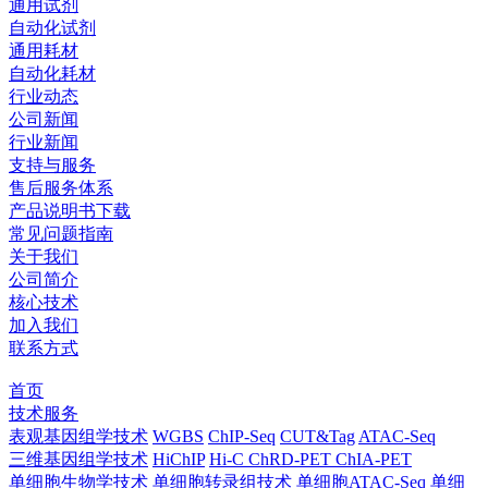
通用试剂
自动化试剂
通用耗材
自动化耗材
行业动态
公司新闻
行业新闻
支持与服务
售后服务体系
产品说明书下载
常见问题指南
关于我们
公司简介
核心技术
加入我们
联系方式
首页
技术服务
表观基因组学技术
WGBS
ChIP-Seq
CUT&Tag
ATAC-Seq
三维基因组学技术
HiChIP
Hi-C
ChRD-PET
ChIA-PET
单细胞生物学技术
单细胞转录组技术
单细胞ATAC-Seq
单细