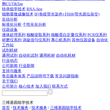
胞CUT&Tag
转录组学技术
RNA-Seq
细胞显微成像技术
IF(免疫荧光染色)
FISH(荧光原位杂交)
生信分析
标准化分析
个性化化分析
仪器设备
液体处理系列
核酸提取系列
核酸蛋白定量仪系列
PCR仪系列
研磨仪系列
涡旋混匀仪系列
离心机系列
其他仪器设备
自动化
工作站
试剂耗材
通用试剂
自动化试剂
通用耗材
自动化耗材
行业动态
公司新闻
行业新闻
支持与服务
售后服务体系
产品说明书下载
常见问题指南
关于我们
公司简介
核心技术
加入我们
联系方式
三维基因组学技术
首页
/
技术服务
/
技术服务
/
三维基因组学技术