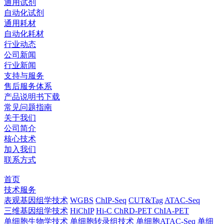
通用试剂
自动化试剂
通用耗材
自动化耗材
行业动态
公司新闻
行业新闻
支持与服务
售后服务体系
产品说明书下载
常见问题指南
关于我们
公司简介
核心技术
加入我们
联系方式
首页
技术服务
表观基因组学技术
WGBS
ChIP-Seq
CUT&Tag
ATAC-Seq
三维基因组学技术
HiChIP
Hi-C
ChRD-PET
ChIA-PET
单细胞生物学技术
单细胞转录组技术
单细胞ATAC-Seq
单细