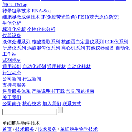
胞CUT&Tag
转录组学技术
RNA-Seq
细胞显微成像技术
IF(免疫荧光染色)
FISH(荧光原位杂交)
生信分析
标准化分析
个性化化分析
仪器设备
液体处理系列
核酸提取系列
核酸蛋白定量仪系列
PCR仪系列
研磨仪系列
涡旋混匀仪系列
离心机系列
其他仪器设备
自动化
工作站
试剂耗材
通用试剂
自动化试剂
通用耗材
自动化耗材
行业动态
公司新闻
行业新闻
支持与服务
售后服务体系
产品说明书下载
常见问题指南
关于我们
公司简介
核心技术
加入我们
联系方式
单细胞生物学技术
首页
/
技术服务
/
技术服务
/
单细胞生物学技术