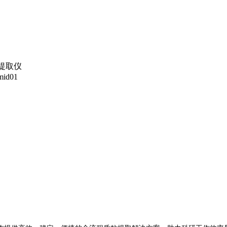
提取仪
mid01