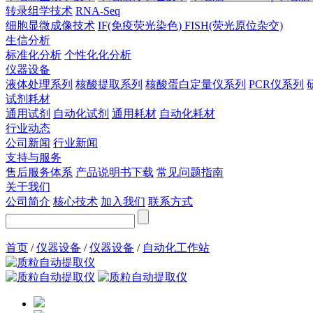
转录组学技术
RNA-Seq
细胞显微成像技术
IF(免疫荧光染色)
FISH(荧光原位杂交)
生信分析
标准化分析
个性化化分析
仪器设备
液体处理系列
核酸提取系列
核酸蛋白定量仪系列
PCR仪系列
试剂耗材
通用试剂
自动化试剂
通用耗材
自动化耗材
行业动态
公司新闻
行业新闻
支持与服务
售后服务体系
产品说明书下载
常见问题指南
关于我们
公司简介
核心技术
加入我们
联系方式
首页
/
仪器设备
/
仪器设备
/
自动化工作站