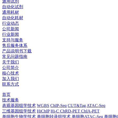
通用试剂
自动化试剂
通用耗材
自动化耗材
行业动态
公司新闻
行业新闻
支持与服务
售后服务体系
产品说明书下载
常见问题指南
关于我们
公司简介
核心技术
加入我们
联系方式
首页
技术服务
表观基因组学技术
WGBS
ChIP-Seq
CUT&Tag
ATAC-Seq
三维基因组学技术
HiChIP
Hi-C
ChRD-PET
ChIA-PET
单细胞生物学技术
单细胞转录组技术
单细胞ATAC-Seq
单细胞C